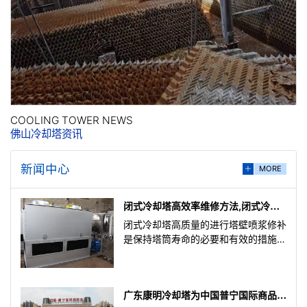
COOLING TOWER NEWS
佛山冷却塔资讯
新闻中心
MORE
闭式冷却塔高效率维修方法,闭式冷却
塔维修方法总结
闭式冷却塔高质量的进行塔壁喷浆修补
是保持塔筒寿命的必要和有效的措施。
严寒地区低质量的喷浆大修周期仅有2-
3年，而高质量的喷浆
广东康明冷却塔为中国普宁国际商品城