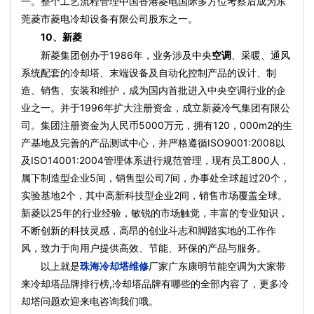
一。整个工艺流程管理中国香港菱电国际多方位考察后成为东
莞菱市菱电冷却设备有限公司股东之一。
10、新菱
新菱集团创办于1986年，业务涉及中央
空调
、采暖、通风
系统配套的冷却塔、末端设备及自动化控制产品的设计、制
造、销售、安装和维护，成为国内首批进入中央空调行业的企
业之一。并于1996年扩大注册资金，成立新菱冷气集团有限公
司。集团注册资金为人民币5000万元，拥有120，000m2的生
产基地及完善的产品测试中心，并严格遵循ISO9001:2008以
及ISO14001:2004管理体系进行规范管理，现有员工800人，
属下制造型企业5间，销售型公司7间，办事处全球超过20个，
实验基地2个，其中高新科技型企业2间，销售市场覆盖全球。
新菱以25年的行业经验，敏锐的市场触觉，丰富的专业知识，
不断创新的科技灵感，高昂的创业斗志和脚踏实地的工作作
风，致力于向用户提供高效、节能、环保的产品与服务。
以上就是
珠海冷却塔维修
厂家广东康明节能空调为大家带
来冷却塔品牌排行榜,冷却塔品牌有哪些的全部内容了，更多冷
却塔问题欢迎来电咨询我们哦。