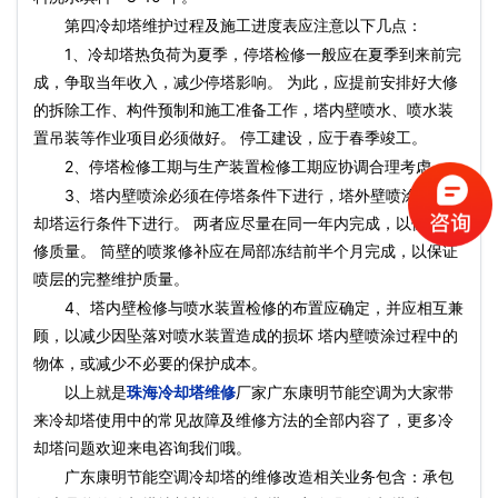
第四冷却塔维护过程及施工进度表应注意以下几点：
1、冷却塔热负荷为夏季，停塔检修一般应在夏季到来前完
成，争取当年收入，减少停塔影响。 为此，应提前安排好大修
的拆除工作、构件预制和施工准备工作，塔内壁喷水、喷水装
置吊装等作业项目必须做好。 停工建设，应于春季竣工。
2、停塔检修工期与生产装置检修工期应协调合理考虑。
3、塔内壁喷涂必须在停塔条件下进行，塔外壁喷涂可在冷
却塔运行条件下进行。 两者应尽量在同一年内完成，以保证维
修质量。 筒壁的喷浆修补应在局部冻结前半个月完成，以保证
喷层的完整维护质量。
4、塔内壁检修与喷水装置检修的布置应确定，并应相互兼
顾，以减少因坠落对喷水装置造成的损坏 塔内壁喷涂过程中的
物体，或减少不必要的保护成本。
以上就是
珠海冷却塔维修
厂家广东康明节能空调为大家带
来冷却塔使用中的常见故障及维修方法的全部内容了，更多冷
却塔问题欢迎来电咨询我们哦。
广东康明节能空调冷却塔的维修改造相关业务包含：承包