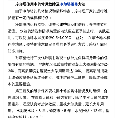
冷却塔使用中的常见故障及
冷却塔维修
方法
由于冷却塔的具体情况和损坏特点，冷却塔厂家的运行维
护也有一定的规律和特点：
冷却塔的运行监督、调整和
维护
应及时进行，并与季节相
适应。 水箱的清洗和防溅装置的清洗应在夏季前进行。 实践证
明，可以使循环水温度降低0.5-1.00℃。 益处。 在寒冷地区和
严寒地区，要特别注意确定合理的冬季运行方式，采取可靠的
防冻措施。
对塔壁进行二次优质喷射混凝土修补是保持塔身寿命的必
要而有效的措施。 严寒地区低质量喷射混凝土大修周期仅为2-
3年，而高质量喷射混凝土大修周期可达10年。 提高喷射混凝
土维修质量是延长维修周期、减少维修停工影响、降低维修成
本的重要措施。
第三喷头的维护保养要根据小修的具体情况及时组织，合
理组织大修。 在选择大修和小修方案时，除了本次大修的成本
因素外，还应认真考虑热效应，重视大修质量，延长大修周
期。 水泥浇水板 - 8 年，蜂窝纸 - 5 年，水泥网格 - 12 年，塑
料浇水填料 - 8-10 年。