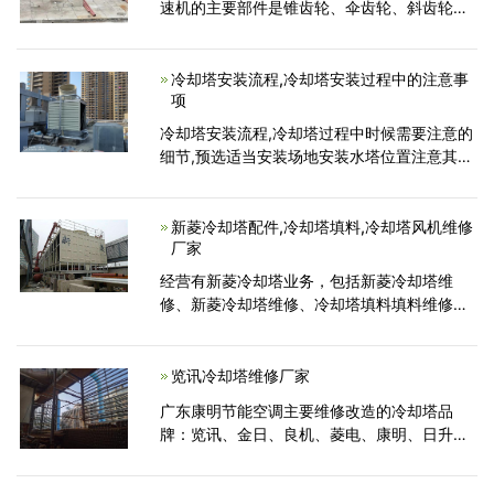
速机的主要部件是锥齿轮、伞齿轮、斜齿轮及
滚动轴承。在负荷的长期作用下，齿轮常发生
的失效形式是轮齿工作面磨损和点蚀。齿轮出
现磨损或点蚀后，运动精度降低，噪音和振动
冷却塔安装流程,冷却塔安装过程中的注意事
项
增大。如
冷却塔安装流程,冷却塔过程中时候需要注意的
细节,预选适当安装场地安装水塔位置注意其负
重及通风条件，冷却塔安装过程中应注意防
火，严禁在塔体及其邻近使用电焊或气割等明
火，也不允许在场人员吸烟等。如动用明火，
新菱冷却塔配件,冷却塔填料,冷却塔风机维修
厂家
应采取相
经营有新菱冷却塔业务，包括新菱冷却塔维
修、新菱冷却塔维修、冷却塔填料填料维修、
冷却塔填料填料更换、新菱冷却塔电机、新菱
冷却塔风机、新菱冷却塔减速器、新菱冷却塔
配件等业务...
览讯冷却塔维修厂家
广东康明节能空调主要维修改造的冷却塔品
牌：览讯、金日、良机、菱电、康明、日升、
明新、新菱、菱和、马利、常菱、良研、广
林、菱科等冷却塔,同时承接各品牌冷却塔的设