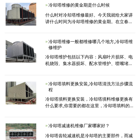
有风量大、冷却塔噪音小、效率高、运转平
冷却塔维修的黄金期是什么时候
稳、风速
什么时对冷却塔维修最好。今天我就给大家讲
讲什么时间为冷却塔维修的黄金期。在立春到
5月份之前，都为维修冷却塔的黄金期。冬季
环境比较恶劣，而且冷却塔多放置与外部。冬
季对冷却塔的危害也比较大，并且立春时期春
冷却塔维修一般都维修哪几个地方,冷却塔维
修维护
暖花开，
冷却塔维护包括以下内容：风扇叶片损坏、电
机烧毁、集水器损坏、配水管维护、喷嘴堵
塞、填料清洁或更换、更换闭路塔盘管、非旋
转配水头、进气百叶窗损坏 , 排水盘漏水。下
面我将分析冷却塔不同位置维修的典型问题...
冷却塔填料更换安装,冷却塔清洗方法步骤流
程
冷却塔填料更换安装，冷却塔填料维修更换有
什么要求,你需要的都在这里，冷却塔填料的更
换，需要在清除废旧冷却塔的基础上，进行塔
内清理清洁，依序科学铺设新填料。新旧填料
的更替施工，一般遵循以下步骤...
冷却塔减速机维修厂家哪家好？
冷却塔齿轮减速机是冷却塔的主要部件，而减