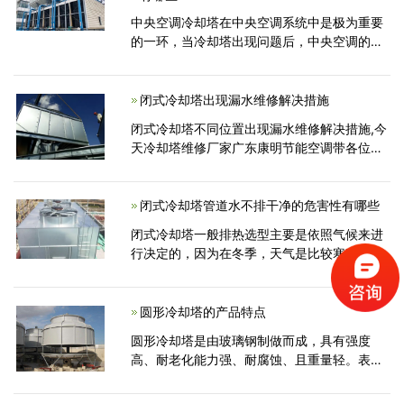
中央空调冷却塔在中央空调系统中是极为重要
的一环，当冷却塔出现问题后，中央空调的正
常使用肯定会出现问题，广东康明节能空调给
大家介绍传统的中央空调冷却塔常见维修和保
养常识，其他的冷却塔的相关知识，请咨询康
闭式冷却塔出现漏水维修解决措施
明空调，一家
闭式冷却塔不同位置出现漏水维修解决措施,今
天冷却塔维修厂家广东康明节能空调带各位了
解一些闭式冷却塔维修的一些问题。闭式冷却
塔漏水可能有很多原因，可能是冷却塔使用的
时间过长、老化后发生的故障
闭式冷却塔管道水不排干净的危害性有哪些
闭式冷却塔一般排热选型主要是依照气候来进
行决定的，因为在冬季，天气是比较寒冷的，
排热或许过大了，在进行运转的过程中，哪怕
是环境温度高于零度，闭式冷却塔也会把管子
内的水降到零度，甚至会导致结冰...
圆形冷却塔的产品特点
圆形冷却塔是由玻璃钢制做而成，具有强度
高、耐老化能力强、耐腐蚀、且重量轻。表面
胶衣光亮，颜色鲜艳且不易褪色等特点,风叶材
料为铝合金是专门设计的，与塔机匹配合理具