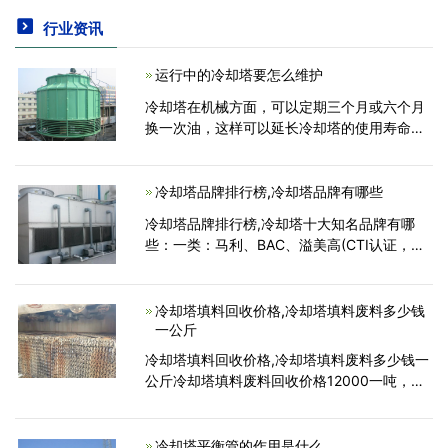
行业资讯
运行中的冷却塔要怎么维护
冷却塔在机械方面，可以定期三个月或六个月
换一次油，这样可以延长冷却塔的使用寿命。
冷却塔在使用的过程中要注意观察，还要进行
定期检查，一般冷却塔都会有专门的工程师对
其进行维护。
冷却塔品牌排行榜,冷却塔品牌有哪些
冷却塔品牌排行榜,冷却塔十大知名品牌有哪
些：一类：马利、BAC、溢美高(CTI认证，冷
效100%)。二类：良机、金日、斯频德(日系、
台系，冷效90%左右)，三类：新菱、康明、菱
电、明新、联丰、空研、荏原，
冷却塔填料回收价格,冷却塔填料废料多少钱
一公斤
冷却塔填料回收价格,冷却塔填料废料多少钱一
公斤冷却塔填料废料回收价格12000一吨，像
进口的就是4000，塑胶制品厂。目前价格大概
在3500。物质回收再生利用公司。常见的都是
有填料的。品质不一样。采用的是PP耐。给水
冷却塔平衡管的作用是什么