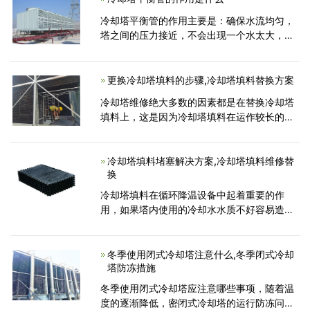
回料
冷却塔平衡管的作用主要是：确保水流均匀，
塔之间的压力接近，不会出现一个水太大，另
一个水太小。当冷却塔并联安装多个冷却塔
时，集水板之间的连接管就是我们所说的冷却
塔平衡管。其功能主要用于平衡冷却塔集水板
更换冷却塔填料的步骤,冷却塔填料替换方案
之间的水位，确
冷却塔维修绝大多数的因素都是在替换冷却塔
填料上，这是因为冷却塔填料在运作较长的日
子后，冷却塔填料会比较容易发生浸蚀或是阻
塞的状况，那样可以直接影响到了冷却系统的
冷却工作效率和冷却功能...
冷却塔填料堵塞解决方案,冷却塔填料维修替
换
冷却塔填料在循环降温设备中起着重要的作
用，如果塔内使用的冷却水水质不好容易造成
填料堵塞，甚至结成水垢,今天我们来看看冷却
塔填料如果堵塞了怎么办?接下来让我们一起来
看看冷却塔填料堵塞解决方案。
冬季使用闭式冷却塔注意什么,冬季闭式冷却
塔防冻措施
冬季使用闭式冷却塔应注意哪些事项，随着温
度的逐渐降低，密闭式冷却塔的运行防冻问题