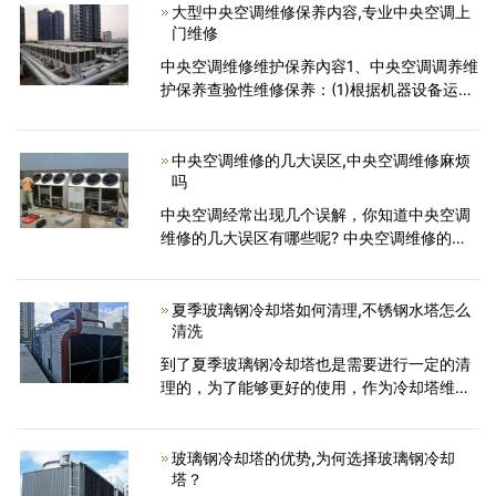
计，冷却塔维修，冷却塔改造，更换冷却塔配
大型中央空调维修保养内容,专业中央空调上
门维修
件等服务...
中央空调维修维护保养內容1、中央空调调养维
护保养查验性维修保养：(1)根据机器设备运转
状况和客户满意度，有准备地开展各种常规体
检;(2)当场具体指导客户的使用工作人员，解读
涉及到发电机组运作、维护保养的新技术;(3)
中央空调维修的几大误区,中央空调维修麻烦
吗
给
中央空调经常出现几个误解，你知道中央空调
维修的几大误区有哪些呢? 中央空调维修的几
大误区,中央空调维修麻烦吗?下面我们一起来
看看吧...
夏季玻璃钢冷却塔如何清理,不锈钢水塔怎么
清洗
到了夏季玻璃钢冷却塔也是需要进行一定的清
理的，为了能够更好的使用，作为冷却塔维修
厂家，关于玻璃钢冷却塔夏季是如何清理的问
题，有必要带大家一起学习一下
玻璃钢冷却塔的优势,为何选择玻璃钢冷却
塔？