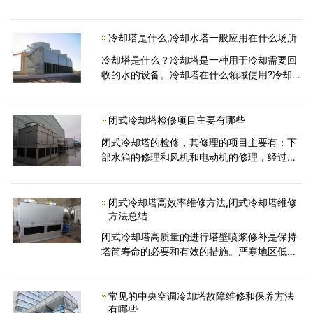
日益突出，可能冻坏换热管或冷却塔其他部
件。那么冬季闭式冷却塔防冻措施有哪些呢？
冷却塔是什么,冷却水塔一般应用在什么场所
冷却塔是什么？冷却塔是一种用于冷却需要回
收的水的设备。冷却塔在什么领域使用?冷却塔
主要应用于空调冷却系统、制冷系列、注塑、
制革、发泡、发电、汽轮机、铝型材加工、空
压机、工业水冷等领域。应用最广泛的是空调
闭式冷却塔检修项目主要有哪些
闭式冷却塔的检修，其修理的项目主要有：下
部水箱的修理和风机和电动机的修理，经过长
期运转，冷却水箱内由于空气污染物质的大量
存在，箱底堆积了一层污泥，因此须进行清理
闭式冷却塔高效率维修方法,闭式冷却塔维修
方法总结
闭式冷却塔高质量的进行塔壁喷浆修补是保持
塔筒寿命的必要和有效的措施。严寒地区低质
量的喷浆大修周期仅有2-3年，而高质量的喷
浆大修周期可达10年。提高喷浆修补的质量是
延长检修周期、减少维修停运的影响、减少维
常见的中央空调冷却塔故障维修和保养方法
有哪些
修