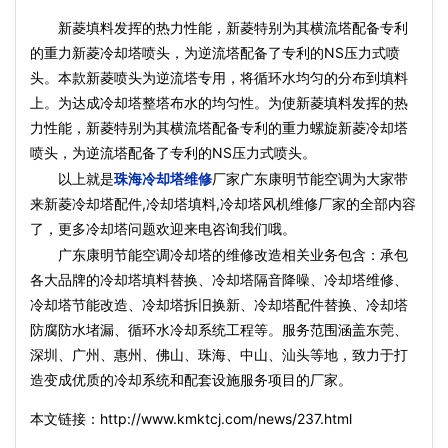
新菱填料发挥的热力性能，新菱特别为其横流塔配备专利
的重力新菱冷却塔喷头，为逆流塔配备了专利的NS压力式喷
头。本款新菱喷头为逆流塔专用，将循环水均匀的分布到填料
上。为达成冷却塔整塔布水的均匀性。为使新菱填料发挥的热
力性能，新菱特别为其横流塔配备专利的重力螺旋新菱冷却塔
喷头，为逆流塔配备了专利的NS压力式喷头。
以上就是
珠海冷却塔维修
厂家广东康明节能空调为大家带
来新菱冷却塔配件,冷却塔填料,冷却塔风机维修厂家的全部内容
了，更多冷却塔问题欢迎来电咨询我们哦。
广东康明节能空调冷却塔的维修改造相关业务包含：承包
各大品牌的冷却塔填料替换、冷却塔隔音降噪、冷却塔维修、
冷却塔节能改造、冷却塔拆旧换新、冷却塔配件替换、冷却塔
防腐防水堵漏、循环水冷却系统工程等。服务范围涵盖东莞、
深圳、广州、惠州、佛山、珠海、中山、汕头等地，致力于打
造变成优质的冷却系统和配套设施服务项目的厂家。
本文链接：http://www.kmktcj.com/news/237.html