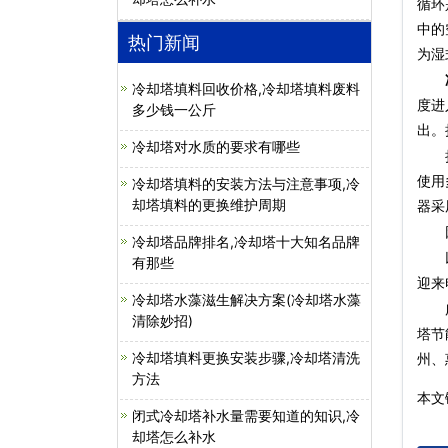
循环
中的
热门新闻
为湿
冷
冷却塔填料回收价格,冷却塔填料废料
度进
多少钱一公斤
出。
冷却塔对水质的要求有哪些
扩散
使用
冷却塔填料的安装方法与注意事项,冷
却塔填料的更换维护周期
器采
因此
冷却塔品牌排名,冷却塔十大知名品牌
有那些
迎来
冷却塔水藻滋生解决方案(冷却塔水藻
清除妙招)
塔节
冷却塔填料更换安装步骤,冷却塔清洗
州、
方法
本文链
闭式冷却塔补水量需要知道的知识,冷
却塔怎么补水