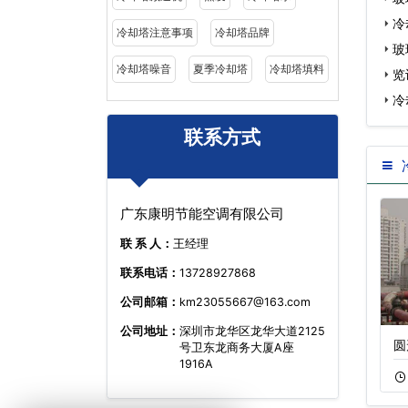
冷
冷却塔注意事项
冷却塔品牌
玻
冷却塔噪音
夏季冷却塔
冷却塔填料
览
冷
联系方式
广东康明节能空调有限公司
联 系 人：
王经理
联系电话：
13728927868
公司邮箱：
km23055667@163.com
公司地址：
深圳市龙华区龙华大道2125
200吨不锈钢横流
闭式逆流冷却塔
圆
号卫东龙商务大厦A座
1916A
11-22
799
11-05
402