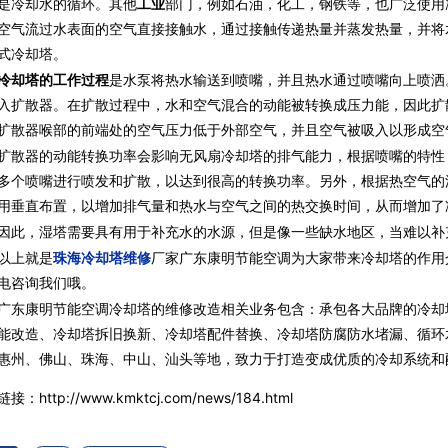
是冷却水的循环。其他
工业
部门，例如石油，化工，钢铁等，也广泛使用
空气流过水表面的空气直接接触水，通过接触传递热量并蒸发热量，并将
式冷却塔。
却塔的工作过程
是水泵将热水输送到喷嘴，并且热水通过喷嘴向上喷洒
入扩散器。在扩散过程中，水和空气混合的动能被转换成压力能，因此扩
扩散器喉部的前端处的空气压力低于外部空气，并且空气被吸入以形成空
器的动能转换功率会影响无风扇冷却塔的排气能力，根据喷嘴的特性
多个喷嘴进行喷发和扩散，以达到很高的转换功率。另外，根据热空气的
用垂直布置，以增加排气量和热水与空气之间的热交换时间，从而增加了
，湿塔需要具有用于补充水的水源，但是像一些缺水地区，当难以补
以上就是
珠海冷却塔维修
厂家广东康明节能空调为大家带来冷却塔的作用
电咨询我们哦。
广东康明节能空调冷却塔的维修改造相关业务包含：承包各大品牌的冷却
能改造、冷却塔拆旧换新、冷却塔配件替换、冷却塔防腐防水堵漏、循环
惠州、佛山、珠海、中山、汕头等地，致力于打造变成优质的冷却系统和
接：http://www.kmktcj.com/news/184.html