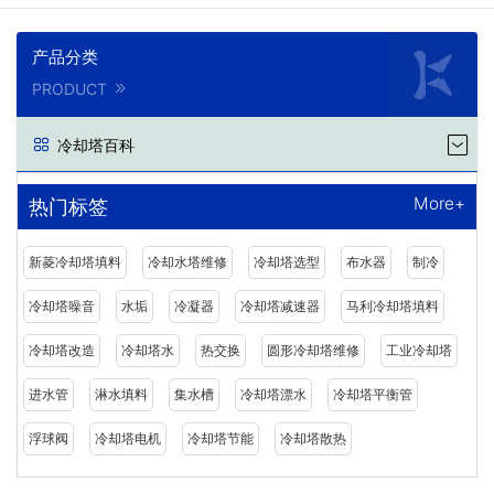
产品分类
PRODUCT
冷却塔百科
More+
热门标签
新菱冷却塔填料
冷却水塔维修
冷却塔选型
布水器
制冷
冷却塔噪音
水垢
冷凝器
冷却塔减速器
马利冷却塔填料
冷却塔改造
冷却塔水
热交换
圆形冷却塔维修
工业冷却塔
进水管
淋水填料
集水槽
冷却塔漂水
冷却塔平衡管
浮球阀
冷却塔电机
冷却塔节能
冷却塔散热