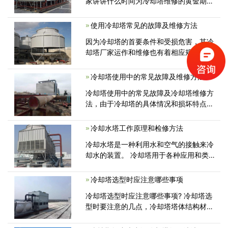
家讲讲什么时间为冷却塔维修的黄金期。
在立春到5月份之前，都为维修冷却塔的
黄金期。冬季环境比较恶劣，而且冷却塔
使用冷却塔常见的故障及维修方法
多放置与外部。冬季对冷却塔的危害也比
因为冷却塔的首要条件和受损危害，其冷
较大，并且立春时期春暖花开，
却塔厂家运作和维修也有着相应规律性和
危害，冷却塔维修工序和工期安排上应注
意什么，今天冷却塔维修厂家带各位了解
冷却塔使用中的常见故障及维修方法
下使用冷却塔常见的故障及冷却塔维修方
冷却塔使用中的常见故障及冷却塔维修方
法有哪些。
法，由于冷却塔的具体情况和损坏特点，
冷却塔厂家的运行维护也有一定的规律和
特点,冷却塔维护过程及施工进度表应注
冷却水塔工作原理和检修方法
意以下几点：冷却塔热负荷为夏季，停塔
冷却水塔是一种利用水和空气的接触来冷
检修一般应在夏季到来前完成...
却水的装置。 冷却塔用于各种应用和类
型。 其中，中央空调系统中主要有逆流
式冷却水塔和横流式冷却水塔两种。 两
冷却塔选型时应注意哪些事项
种水塔的区别主要在于水流和气流的方
冷却塔选型时应注意哪些事项? 冷却塔选
向...
型时要注意的几点，冷却塔塔体结构材料
要稳定、坚固、耐腐蚀、装配配合准确。
冷却塔是一种长时间使用的设备，只有高