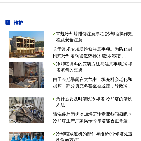
维护
常规冷却塔维修注意事项(冷却塔操作规
程及安全注意
关于常规冷却塔维修注意事项。为防止封
闭式冷却塔铜管散热器)和散水冻结，请
注意以下几点：当障碍物高于冷却塔时，
冷却塔填料的安装方法与注意事项,冷却
请增加直管，防止空气短路。冷却塔循环
塔填料的更换
水在运行过程中不断蒸发，蒸发量按以下
由于长期暴露在大气中，填充料会老化和
公式计算：封闭式相同，记水量加上03%
损坏，部分填充料甚至会脱落，导致冷却
塔传热能力下降，影响冷冻机组的运行效
为什么要及时清洗冷却塔,冷却塔的清洗
率，消耗大量能源。此时，应更换老化和
方法
损坏的填充料。冷却塔填料通常在使用4
年后更换，以确保冷却塔的正常工作效
清洗保养闭式冷却塔要注意哪些问题呢？
冷却塔生产厂家揭示冷却塔能否正常运作
直接关系到冷却塔的使用效能，闭式冷却
冷却塔减速机的部件与维护(冷却塔减速
塔用的时间久了，暴露在外边的各个部位
机保养方法)
容易结垢，特别是内部和布水管装置的定