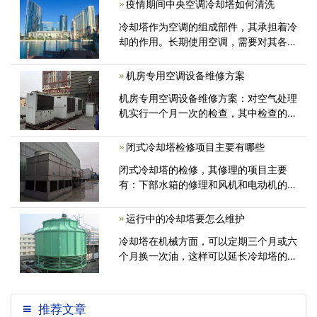
疫情期间中央空调冷却塔如何清洗
强度的材料，才能经受住考验。另外，冷
冷却塔作为空调的组成部件，其承担着冷
却塔价格费用通常也较高，
却的作用。长期使用空调，需要对其各部
件进行相应的维护与保养，冷却塔当然也
不例外。如果长期不对冷却塔进行维护与
机房专用空调设备维修方案
保养，将带来各方面的问题，例如冷却能
机房专用空调设备维修方案：对空气处理
力降低，运行噪音增大等等...
机实行一个月一次的检查，其中检查的项
目包括清洁风机的转动、轴承等部件是否
完好没有破损;对于因为过滤器产生的噪
闭式冷却塔检修项目主要有哪些
音和其他问题要及时清洁过滤器...
闭式冷却塔的检修，其修理的项目主要
有：下部水箱的修理和风机和电动机的修
理，经过长期运转，冷却水箱内由于空气
污染物质的大量存在，箱底堆积了一层污
运行中的冷却塔要怎么维护
泥，因此须进行清理
冷却塔在机械方面，可以定期三个月或六
个月换一次油，这样可以延长冷却塔的使
用寿命。冷却塔在使用的过程中要注意观
察，还要进行定期检查，一般冷却塔都会
有专门的工程师对其进行维护。
推荐文章