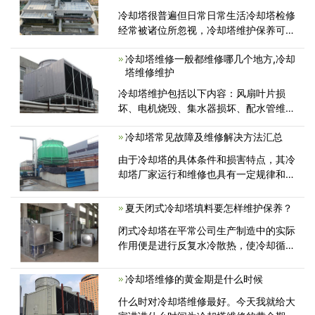
运作、维护保养的新技术;(3)给
冷却塔很普遍但日常日常生活冷却塔检修
经常被诸位所忽视，冷却塔维护保养可以
巨大地提高冷却塔应用限期，减少冷却塔
冷却塔维修一般都维修哪几个地方,冷却
检修頻率，提高冷却塔填充料，冷却塔减
塔维修维护
速器，冷却塔收滤水器的设备的使用期
限，减少开支。那么冷却塔维修的方法
冷却塔维护包括以下内容：风扇叶片损
坏、电机烧毁、集水器损坏、配水管维
护、喷嘴堵塞、填料清洁或更换、更换闭
冷却塔常见故障及维修解决方法汇总
路塔盘管、非旋转配水头、进气百叶窗损
坏 , 排水盘漏水。下面我将分析冷却塔不
由于冷却塔的具体条件和损害特点，其冷
同位置维修的典型问题...
却塔厂家运行和维修也具有一定规律和特
点，冷却塔使用中常见的故障及维修方法
有哪些呢？今天带各位了解一下
夏天闭式冷却塔填料要怎样维护保养？
闭式冷却塔在平常公司生产制造中的实际
作用便是进行反复水冷散热，使冷却循环
水做到生产制造自来水标准。为了更好地
防止夏天闭式冷却塔发生温度差过大、酸
冷却塔维修的黄金期是什么时候
雨的危害腐蚀等状况，下边就来跟大伙儿
什么时对冷却塔维修最好。今天我就给大
讲一下夏天闭试冷却塔填料