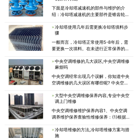
期清洗尤为重要，不能忽视，免得因
下面是冷却塔减速机的部件与维护的介
绍：冷却塔减速机的主要部件是锥齿轮、
伞齿轮、斜齿轮及转动轴承。玻璃钢冷却
冷却塔使用几年后需更换冷却塔填料步
塔假如点蚀尺寸大，蚀坑往往成为疲惫
骤
源，终极导致轮齿疲惫断裂。接触精度的
要求：冷却塔点蚀坑的尺寸长度不超
一般而言，冷却塔正常使用5-8年后，需
要更换一次填料。在未进行正常保养的情
况下，2-3年就须更换一次填料。如果出
中央空调维修的几大误区,中央空调维修
现结垢、下沉、老化等情况就应及时更
麻烦吗
换。冷却塔填料更换步骤接单介绍...
中央空调经常出现几个误解，你知道中央
空调维修的几大误区有哪些呢? 中央空调
维修的几大误区,中央空调维修麻烦吗?下
大型中央空调维修保养内容,专业中央空
面我们一起来看看吧...
调上门维修
中央空调维修维护保养內容1、中央空调
调养维护保养查验性维修保养：(1)根据
机器设备运转状况和客户满意度，有准备
冷却塔维修的方法,冷却塔维修方案与措
地开展各种常规体检;(2)当场具体指导客
施
户的使用工作人员，解读涉及到发电机组