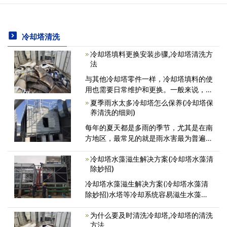
冷却塔清洗
冷却塔填料更换安装步骤,冷却塔清洗方
法
与其他冷却塔零件一样，冷却塔填料的使
用也需要日常维护和更换。一般来说，在
冷却塔正常使用5-8年后，需要更换填
夏季雨水太多冷却塔怎么保养(冷却塔保
料。如果没有正常维护，必须在2-3年内
养清洗的细则)
更换填料。如果有结垢.下沉.应及时更换
每年的夏天都是多雨的季节，尤其是在南
老化等情况，以保证冷却塔的效率达到
方地区，最常见的就是雨水害最为普遍。
露天或室内可以使用冷却塔，如果露天使
冷却塔水藻滋生解决方案(冷却塔水藻清
用冷却塔，则雨水会进入冷却塔的喷淋循
除妙招)
环水中。雨水进入冷却塔循环水时，雨水
会吸附空气中的硫和碳离子，水
冷却塔水藻滋生解决方案(冷却塔水藻清
除妙招)水塔等冷却系统容易滋生水藻、
微生物、青苔、粘泥，导致部分水路运行
为什么要及时清洗冷却塔,冷却塔的清洗
不畅，引发堵塞，水藻死亡后分解产生有
方法
毒物质，引起水质发黑发臭，危害人体健