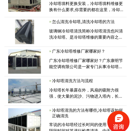
冷却塔填料更换安装，冷却塔填料维修更
换有什么要求,你需要的都在这里，冷却
塔填料的更换，需要在清除废旧冷却塔的
怎么清洗冷却塔,清洗冷却塔的方法
基础上，进行塔内清理清洁，依序科学铺
设新填料。新旧填料的更替施工，一般遵
玻璃钢冷却塔清洗简称冷却塔清洗也叫清
循以下步骤...
洗冷却塔。是冷却塔维修的重要内容之
一。和冷却塔的防腐工作也是相辅相成
的。冷却塔的所有组件中需要清洗的组件
广东冷却塔维修厂家哪家好？
包括冷却塔喷头，冷却塔布水器。冷却塔
广东冷却塔维修厂家哪家好？广东康明节
布水管冷却塔收水器，冷却塔集
能空调有限公司是一家专门从事冷却塔维
修,节能改造公司各种圆形逆流冷却塔，
方形逆流低噪音冷却塔，方形横流低噪音
冷却塔清洗方法与流程
冷却塔，工业水塔，冷却塔配件，冷却塔
冷却塔长年暴露在外，风扇的吸附力很
电机，减速机，布水器，撒水管，喷头，
强，使大量的泥沙、污物进入塔内，长时
冷却塔
间运行会使冷却塔慢慢的降低散热能力，
布水器出水孔很容易堵塞，为保证冷却水
冷却塔清洗的方法有哪些,冷却塔该如何
系统的正常运行，建议对冷却塔进行定期
正确清洗
清洗。
常说的冷却塔经过长时间的使用，也需要
隔段时间对其进行检查清洗，由于冷却塔