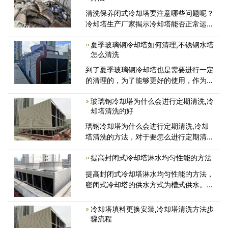
康等风险。水塔水藻杀灭解决方案如
清洗保养闭式冷却塔要注意哪些问题呢？
冷却塔生产厂家揭示冷却塔能否正常运作
直接关系到冷却塔的使用效能，闭式冷却
夏季玻璃钢冷却塔如何清理,不锈钢水塔
塔用的时间久了，暴露在外边的各个部位
怎么清洗
容易结垢，特别是内部和布水管装置的定
期清洗尤为重要，不能忽视，免得因
到了夏季玻璃钢冷却塔也是需要进行一定
的清理的，为了能够更好的使用，作为冷
却塔维修厂家，关于玻璃钢冷却塔夏季是
玻璃钢冷却塔为什么会进行定期清洗,冷
如何清理的问题，有必要带大家一起学习
却塔清洗的好
一下
璃钢冷却塔为什么会进行定期清洗,冷却
塔清洗的方法，对于要怎么进行定期清洗
的问题，作为冷却塔维修厂家广东康明节
提高封闭式冷却塔淋水均匀性能的方法
能空调带大家共同了解一下具体定期冷却
塔清洗的好处有哪些!
提高封闭式冷却塔淋水均匀性能的方法，
密闭式冷却塔的供水方式为槽式供水。检
查进塔门，清理塔底的杂物和淤泥，检查
管道是否堵塞。用高压水清洗盆内的热沉
冷却塔填料更换安装,冷却塔清洗方法步
和土壤，并通过出水口排出污水...
骤流程