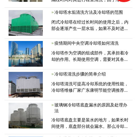
经常暴露在室外，其风扇具有很强的吸附
冷却塔水垢清洗方法及冷却塔的范围
力，因此会导致许多的泥沙以及杂物被卷
入冷却塔的内部，长此以往必会导致其散
闭式冷却塔在经过长时间的使用之后，内
热能力的下降，那么冷却塔怎么清洗
部会逐渐产生一层水垢，如果不及时进行
清理，时间长了会对冷却塔本身运行造成
一些影响，如何清洗闭式冷却塔水垢呢?
疫情期间中央空调冷却塔如何清洗
闭式冷却塔应用范围到底涉及到哪些地方
冷却塔作为空调的组成部件，其承担着冷
呢，具体清除水垢的方法有哪些呢？
却的作用。长期使用空调，需要对其各部
件进行相应的维护与保养，冷却塔当然也
不例外。如果长期不对冷却塔进行维护与
冷却塔清洗步骤的简单介绍
保养，将带来各方面的问题，例如冷却能
冷却塔清洗可提高冷却系统的使用性能，
力降低，运行噪音增大等等...
冷却塔维修厂家广东康明节能空调推荐起
码每6个月清洗冷却塔一回。冷却塔清洗
步骤有那些呢？今日就对冷却塔清洗步骤
玻璃钢冷却塔底盘漏水的原因及处理办
的做一个简单的介绍...
法
冷却塔底盘主要是装水的地方，如果长时
间使用，底盘部分就会漏水。那么冷却塔
底盘突然出现漏水的原因是什么?有什么