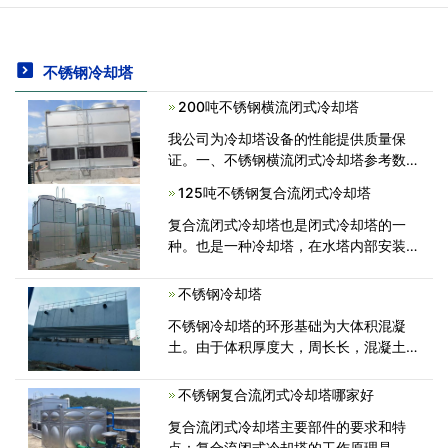
不锈钢冷却塔
200吨不锈钢横流闭式冷却塔
我公司为冷却塔设备的性能提供质量保
证。一、不锈钢横流闭式冷却塔参考数
据：湿球温度28，安装地点在室外。不
125吨不锈钢复合流闭式冷却塔
锈钢横流闭式冷却塔主要材料配件...
复合流闭式冷却塔也是闭式冷却塔的一
种。也是一种冷却塔，在水塔内部安装管
壳式换热器，外部循环的空气与盘管表面
循环的喷射水产生热交换，从而达到冷却
不锈钢冷却塔
的效果...
不锈钢冷却塔的环形基础为大体积混凝
土。由于体积厚度大，周长长，混凝土一
次浇筑成型容易出现温度裂缝等质量问
题。在总结和讨论多年经验的基础上，进
不锈钢复合流闭式冷却塔哪家好
行了改进，并进一步采取了防腐措施：进
复合流闭式冷却塔主要部件的要求和特
行了改进，并进一步采...
点：复合流闭式冷却塔的工作原理是，设