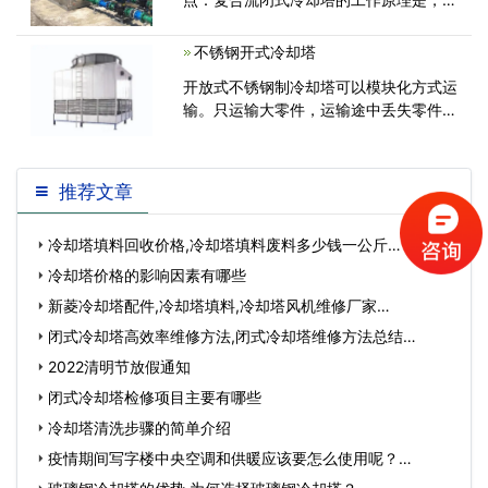
备运行时，设备产生的工业水或其他液体
通过管道流向盘管，盘管被喷淋水持续冷
不锈钢开式冷却塔
却...
开放式不锈钢制冷却塔可以模块化方式运
输。只运输大零件，运输途中丢失零件的
风险很小。现场安装只能通过拼接盒完
成。本发明结构稳定，内部环境好，运行
平稳，效果好，性能优良。钢制
推荐文章
冷却塔填料回收价格,冷却塔填料废料多少钱一公斤…
冷却塔价格的影响因素有哪些
新菱冷却塔配件,冷却塔填料,冷却塔风机维修厂家…
闭式冷却塔高效率维修方法,闭式冷却塔维修方法总结…
2022清明节放假通知
闭式冷却塔检修项目主要有哪些
冷却塔清洗步骤的简单介绍
疫情期间写字楼中央空调和供暖应该要怎么使用呢？…